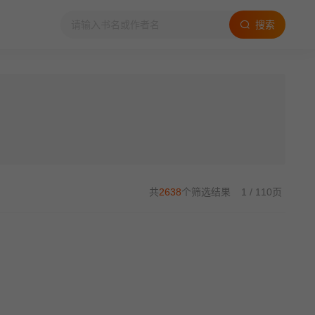
搜索
共
2638
个筛选结果
1 / 110页