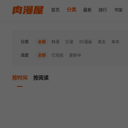
分类
首页
最新
排行
书架
分类
全部
韩漫
日漫
3D漫画
美女
单本
进度
全部
已完结
更新中
按时间
按阅读