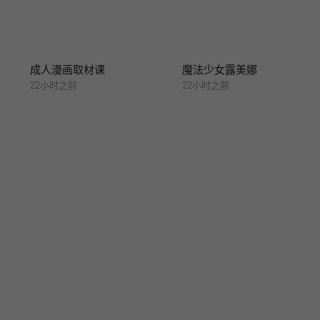
成人漫画取材课
魔法少女露美娜
22小时之前
22小时之前