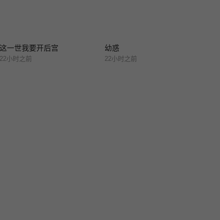
这一世我要开后宫
幼惑
22小时之前
22小时之前