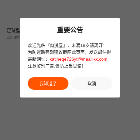
重要公告
足球型男脱单指南
顶加套房的春天
22小时之前
22小时之前
欢迎光临『肉漫屋』，未满18岁请离开！
为防迷路强烈建议截图此页面，发送邮件得
最新网址：
katineqe726yt@maaliikk.com
注意鉴别广告,谨防上当受骗！
我知道了
取消