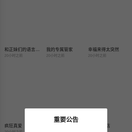
和正妹们的语言交换
我的专属管家
幸福来得太突然
20小时之前
20小时之前
20小时之前
重要公告
疯狂真爱
神秘的桌游
魔法刺青店