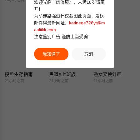
20小时之前
21小时之前
21小时之前
欢迎光临『肉漫屋』，未满18岁请离
开！
为防迷路强烈建议截图此页面，发送
邮件得最新网址：
katineqe726yt@m
aaliikk.com
注意鉴别广告,谨防上当受骗！
我知道了
取消
摸鱼生存指南
黑道X上班族
熟女交换计画
21小时之前
21小时之前
21小时之前