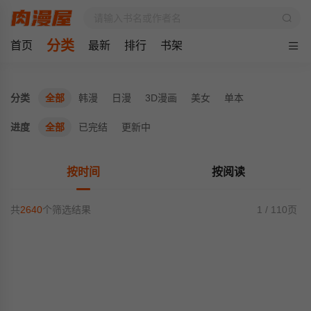
分类
首页
最新
排行
书架
分类
全部
韩漫
日漫
3D漫画
美女
单本
进度
全部
已完结
更新中
按时间
按阅读
共
2640
个筛选结果
1 / 110页