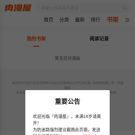
书架
首页
分类
最新
排行
我的书架
阅读记录
暂无任何漫画
本站所有内容均来自互联网分享站点所提供的公开引用资源，未提供资源上传、存储
服务
若本站收录内容侵犯了您的权益，请附说明联系邮箱，本站将第一时间处理。
联系邮箱：
sanfeng687@gmail.com
重要公告
欢迎光临『肉漫屋』，未满18岁请离
© 2024 rman8.com All rights reservd.
开！
为防迷路强烈建议截图此页面，发送