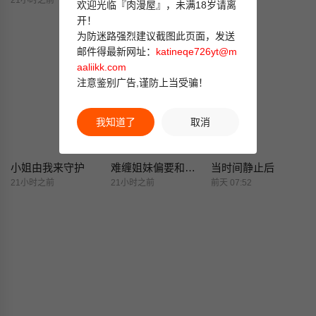
21小时之前
21小时之前
21小时之前
欢迎光临『肉漫屋』，未满18岁请离
开！
为防迷路强烈建议截图此页面，发送
邮件得最新网址：
katineqe726yt@m
aaliikk.com
注意鉴别广告,谨防上当受骗！
我知道了
取消
小姐由我来守护
难缠姐妹偏要和我同居
当时间静止后
21小时之前
21小时之前
前天 07:52