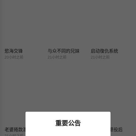
慾海交锋
与众不同的兄妹
启动復仇系统
20小时之前
21小时之前
21小时之前
重要公告
老婆捲款潜逃后
难解的三角关係
魔法少女退役后