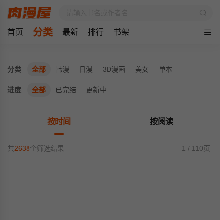
分类
首页
最新
排行
书架
分类
全部
韩漫
日漫
3D漫画
美女
单本
进度
全部
已完结
更新中
按时间
按阅读
共
2638
个筛选结果
1 / 110页