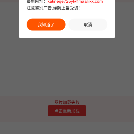
最新网址：
katineqe726yt@maaliikk.com
注意鉴别广告,谨防上当受骗！
我知道了
取消
图片加载失败
点击重新加载