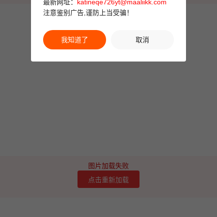
最新网址：
katineqe726yt@maaliikk.com
注意鉴别广告,谨防上当受骗！
我知道了
取消
图片加载失败
点击重新加载