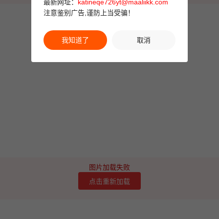
最新网址：
katineqe726yt@maaliikk.com
注意鉴别广告,谨防上当受骗！
我知道了
取消
图片加载失败
点击重新加载