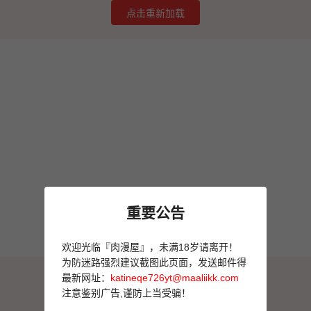
点击重新加载
重要公告
欢迎光临『肉漫屋』，未满18岁请离开！
为防迷路强烈建议截图此页面，发送邮件得
图片加载失败
最新网址：
katineqe726yt@maaliikk.com
点击重新加载
注意鉴别广告,谨防上当受骗！