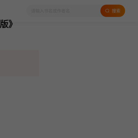
搜索
L版》