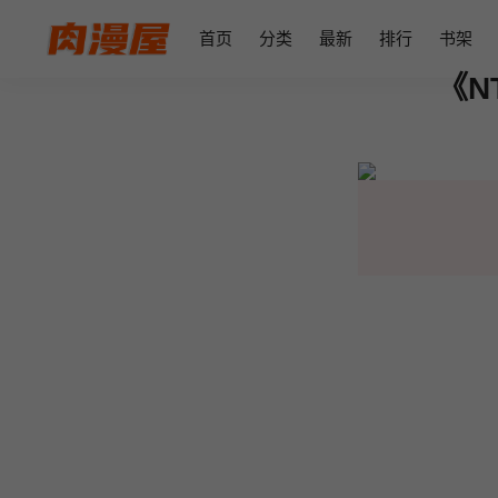
首页
分类
最新
排行
书架
《N