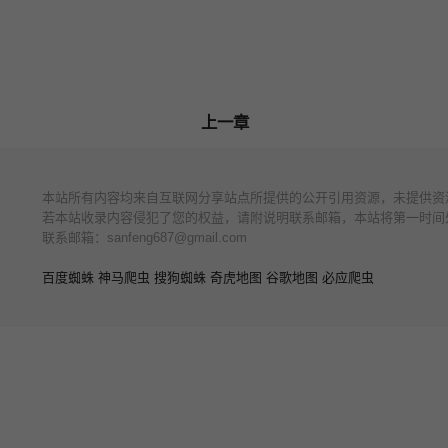
上一章
本站所有内容均来自互联网分享站点所提供的公开引用资源，未提供资
若本站收录内容侵犯了您的权益，请附说明联系邮箱，本站将第一时间
联系邮箱：
sanfeng687@gmail.com
百度蜘蛛
神马爬虫
搜狗蜘蛛
奇虎地图
谷歌地图
必应爬虫