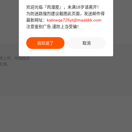
欢迎光临『肉漫屋』，未满18岁请离开！
为防迷路强烈建议截图此页面，发送邮件得
最新网址：
katineqe726yt@maaliikk.com
注意鉴别广告,谨防上当受骗！
章节目录
我知道了
取消
源上传、存储服务
处理。