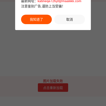
最新网址：
katineqe726yt@maaliikk.com
注意鉴别广告,谨防上当受骗！
我知道了
取消
图片加载失败
点击重新加载