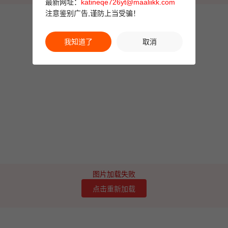
最新网址：
katineqe726yt@maaliikk.com
注意鉴别广告,谨防上当受骗！
我知道了
取消
图片加载失败
点击重新加载