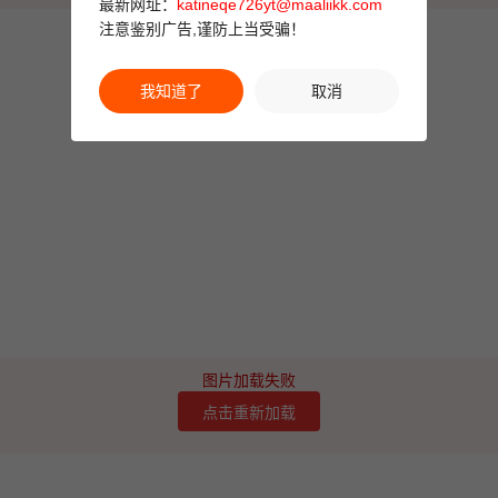
最新网址：
katineqe726yt@maaliikk.com
注意鉴别广告,谨防上当受骗！
我知道了
取消
图片加载失败
点击重新加载