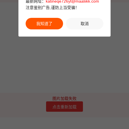
最新网址：
katineqe726yt@maaliikk.com
注意鉴别广告,谨防上当受骗！
我知道了
取消
图片加载失败
点击重新加载