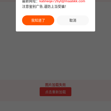
最新网址：
katineqe726yt@maaliikk.com
注意鉴别广告,谨防上当受骗！
我知道了
取消
图片加载失败
点击重新加载