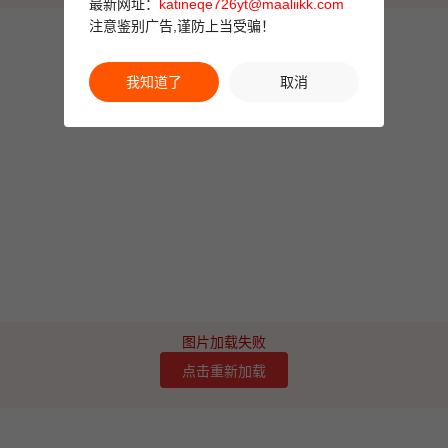
最新网址：
katineqe726yt@maaliikk.com
注意鉴别广告,谨防上当受骗！
我知道了
取消
图片加载失败
点击重新加载