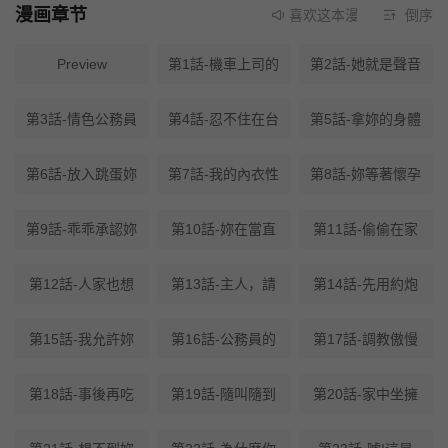
漫画章节
喜欢这本漫画就请不要忘记
倒序
Preview
第1話-機車上司的
第2話-她就是聲音
第3話-情色公務員
第4話-忍不住在台
第5話-拿妳的身體
第6話-放入跳蛋妳
第7話-我的內衣性
第8話-妳等著懷孕
第9話-乖乖承認妳
第10話-妳在當直
第11話-偷偷在家
第12話-人家也想
第13話-主人，請
第14話-先用約炮
第15話-我允許妳
第16話-公務員的
第17話-調教傲慢
第18話-事後再吃
第19話-隨叫隨到
第20話-家中坐擁