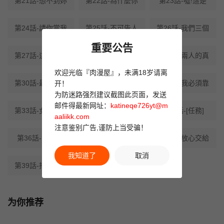
第21話-想不到妳
第22話-為什麼你
第23話-噓!這是
第24話-請你當我
第25話-不可告人
第26話-我們三個
重要公告
第27話-這也是贊
第28話-你一定是
第29話-兩人的真
欢迎光临『肉漫屋』，未满18岁请离
第30話-最強色色
第31話-癡漢強姦
第32話-我必須靠
开！
为防迷路强烈建议截图此页面，发送
邮件得最新网址：
katineqe726yt@m
第33話-女議員居
第34話-只要給錢
第35話-[任務]
aaliikk.com
注意鉴别广告,谨防上当受骗！
第36話-淫蕩OL
第37話-策畫輪姦
第38話-放心交給
我知道了
取消
第39話-拒絕再當
最終話-小孩子才做
为你推荐