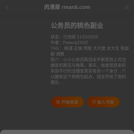
肉漫屋 rman8.com
公务员的桃色副业
状态：已完结 11/22/2025
作者：
Potter&ZIGIZ
TAG：
韩漫
正妹
肉慾
大尺度
女大生
狗血
剧
调教
简介：小小公务员陈冠全不断受到上司沈
嫚宜的欺压与侮辱，某天，他发现原来机
车到不行的沈嫚宜其实有另一个身分…!?
以握有这个把柄为起点，冠全开始了他的
復仇…
开始阅读
放入书架