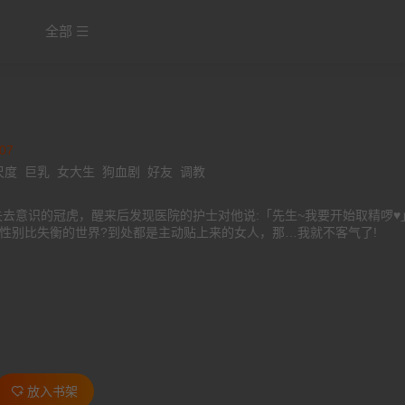
全部
07
尺度
巨乳
女大生
狗血剧
好友
调教
性别比失衡的世界?到处都是主动贴上来的女人，那…我就不客气了!
放入书架