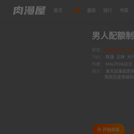
分类
首页
最新
排行
书架
男人配额制
状态：
连载中 前天 16:
TAG：
韩漫
正妹
大
作者：
MALPOI&达兰
简介：
某天因事故而失去意识的冠虎，醒来后发现医院的护士对他说:「先生~我要开始取精啰♥︎」所以
我现在是穿越到
开始阅读