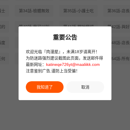
護士
第34話-檢體無效
第35話-小護士吃
第36話-店
起的
第40話-我可以叫
第41話-開始變調
第42話-與
重要公告
再度
第46話-與店長共
第47話-可以填滿
第48話-店
欢迎光临『肉漫屋』，未满18岁请离开！
为防迷路强烈建议截图此页面，发送邮件得
任何
第52話-抗拒不了
第53話-無法滿足
第54話-所
最新网址：
katineqe726yt@maaliikk.com
注意鉴别广告,谨防上当受骗！
我知道了
取消