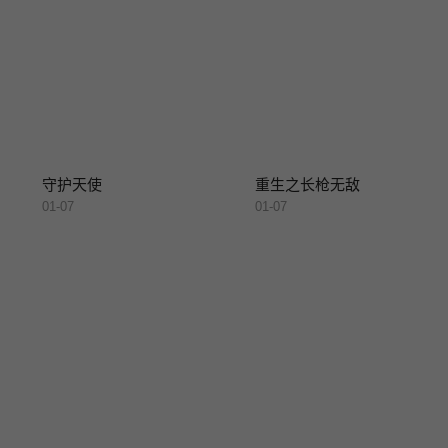
守护天使
重生之长枪无敌
01-07
01-07