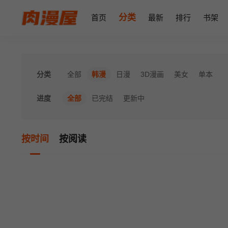
分类
首页
最新
排行
书架
分类
全部
韩漫
日漫
3D漫画
美女
单本
进度
全部
已完结
更新中
按时间
按阅读