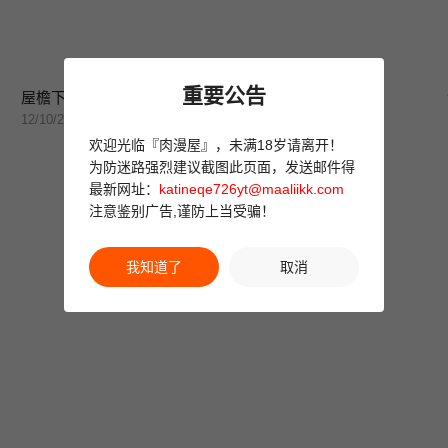
重要公告
屋檐下的光
我靠升级逆袭成为大师
12/10/2025
12/08/2025
欢迎光临『肉漫屋』，未满18岁请离开！
为防迷路强烈建议截图此页面，发送邮件得
最新网址：
katineqe726yt@maaliikk.com
注意鉴别广告,谨防上当受骗！
我知道了
取消