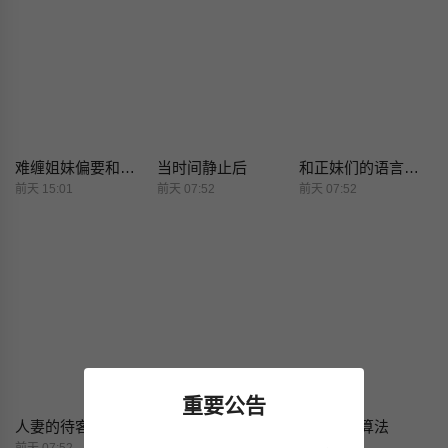
难缠姐妹偏要和我同居
当时间静止后
和正妹们的语言交换
前天 15:01
前天 07:52
前天 07:52
重要公告
人妻的待客之道
小心不要爱上你
理想型演算法