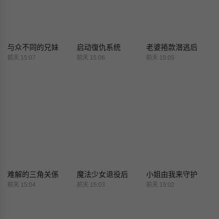
与众不同的兄妹
启动復仇系统
老婆捲款潜逃后
前天 15:07
前天 15:06
前天 15:05
难解的三角关係
魔法少女退役后
小姐由我来守护
前天 15:04
前天 15:03
前天 15:02