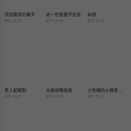
顶加套房的春天
这一世我要开后宫
幼惑
前天 16:10
前天 16:09
前天 16:08
男人配额制
太妹攻略指南
小吃摊的火辣老闆娘
前天 16:07
前天 16:06
前天 15:11