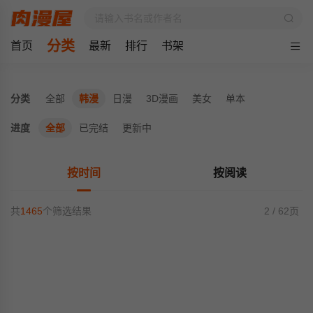
分类
首页
最新
排行
书架
分类
全部
韩漫
日漫
3D漫画
美女
单本
进度
全部
已完结
更新中
按时间
按阅读
共
1465
个筛选结果
2 / 62页