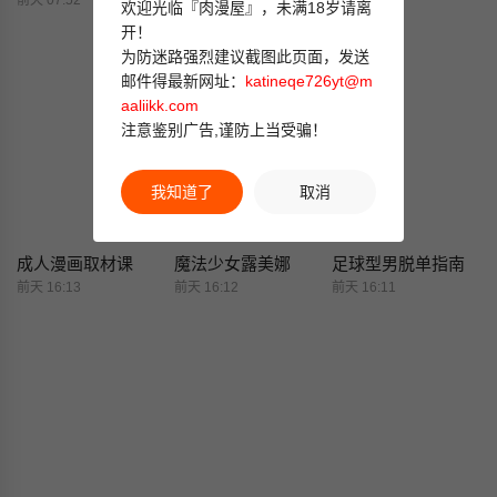
前天 07:52
前天 07:51
前天 07:51
欢迎光临『肉漫屋』，未满18岁请离
开！
为防迷路强烈建议截图此页面，发送
邮件得最新网址：
katineqe726yt@m
aaliikk.com
注意鉴别广告,谨防上当受骗！
我知道了
取消
成人漫画取材课
魔法少女露美娜
足球型男脱单指南
前天 16:13
前天 16:12
前天 16:11