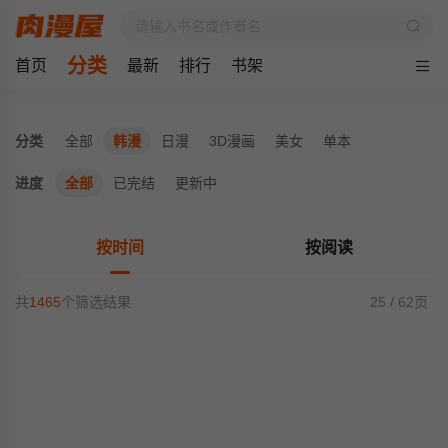
分类
首页
最新
排行
书架
分类
全部
韩漫
日漫
3D漫画
美女
单本
进度
全部
已完结
更新中
按时间
按阅读
共
1465
个筛选结果
25 / 62页