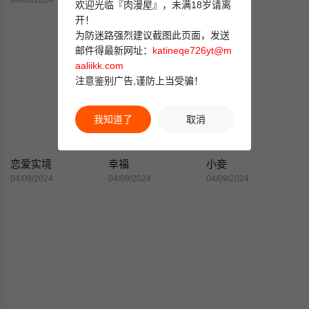
04/09/2024
04/09/2024
04/09/2024
欢迎光临『肉漫屋』，未满18岁请离
开！
为防迷路强烈建议截图此页面，发送
邮件得最新网址：
katineqe726yt@m
aaliikk.com
注意鉴别广告,谨防上当受骗！
我知道了
取消
恋爱实境
幸福
小妾
04/09/2024
04/09/2024
04/09/2024