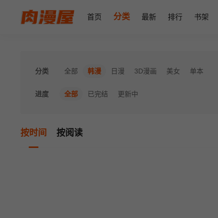
分类
首页
最新
排行
书架
分类
全部
韩漫
日漫
3D漫画
美女
单本
进度
全部
已完结
更新中
按时间
按阅读