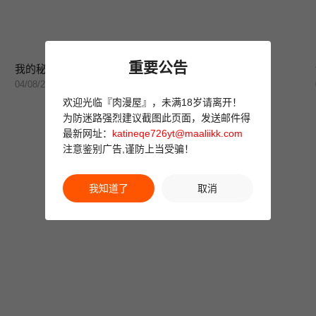
重要公告
我的秘密炮友
菜鸟扫美记
04/08/2024
04/08/2024
欢迎光临『肉漫屋』，未满18岁请离开！
为防迷路强烈建议截图此页面，发送邮件得
最新网址：
katineqe726yt@maaliikk.com
注意鉴别广告,谨防上当受骗！
我知道了
取消