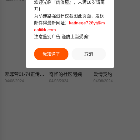
04/08/2024
04/08/2024
04/08/2024
欢迎光临『肉漫屋』，未满18岁请离
开！
为防迷路强烈建议截图此页面，发送
邮件得最新网址：
katineqe726yt@m
aaliikk.com
注意鉴别广告,谨防上当受骗！
我知道了
取消
赎罪营01-74正传+外传
奇怪的社区阿姨
爱情契约
04/08/2024
04/08/2024
04/08/2024