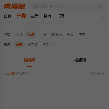
分类
首页
最新
排行
书架
分类
全部
韩漫
日漫
3D漫画
美女
单本
进度
全部
已完结
更新中
按时间
按阅读
共
1465
个筛选结果
30 / 62页