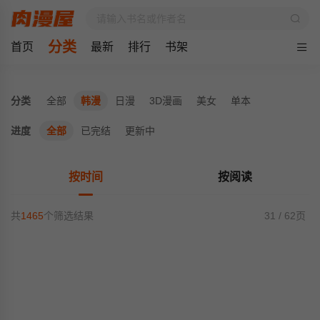
分类
首页
最新
排行
书架
分类
全部
韩漫
日漫
3D漫画
美女
单本
进度
全部
已完结
更新中
按时间
按阅读
共
1465
个筛选结果
31 / 62页