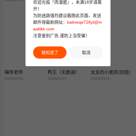
04/08/2024
04/08/2024
04/08/2024
欢迎光临『肉漫屋』，未满18岁请离
开！
为防迷路强烈建议截图此页面，发送
邮件得最新网址：
katineqe726yt@m
aaliikk.com
注意鉴别广告,谨防上当受骗！
我知道了
取消
辅导老师
鸭王（无删减）
女友的小套房(完结)
04/08/2024
04/08/2024
04/08/2024