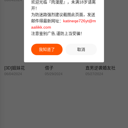
06/04/2024
06/04/2024
06/04/2024
欢迎光临『肉漫屋』，未满18岁请离
开！
为防迷路强烈建议截图此页面，发送
邮件得最新网址：
katineqe726yt@m
aaliikk.com
注意鉴别广告,谨防上当受骗！
我知道了
取消
[3D]姐妹花
借子
直男逆袭婚友社
06/04/2024
05/29/2024
05/27/2024