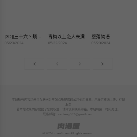
[3D][三十六丶烦恼]家庭淫乱·不伦换妻
青梅以上恋人未满
堕落物语
05/23/2024
05/22/2024
05/20/2024
本站所有内容均来自互联网分享站点所提供的公开引用资源，未提供资源上传、存储
服务
若本站收录内容侵犯了您的权益，请附说明联系邮箱，本站将第一时间处理。
联系邮箱：
sanfeng687@gmail.com
© 2024 rman8.com All rights reservd.