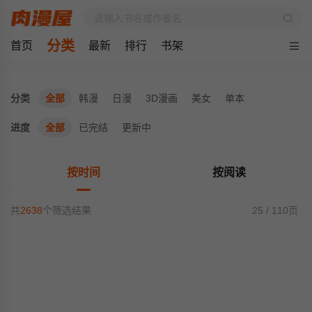
分类
首页
最新
排行
书架
分类
全部
韩漫
日漫
3D漫画
美女
单本
进度
全部
已完结
更新中
按时间
按阅读
共
2638
个筛选结果
25 / 110页