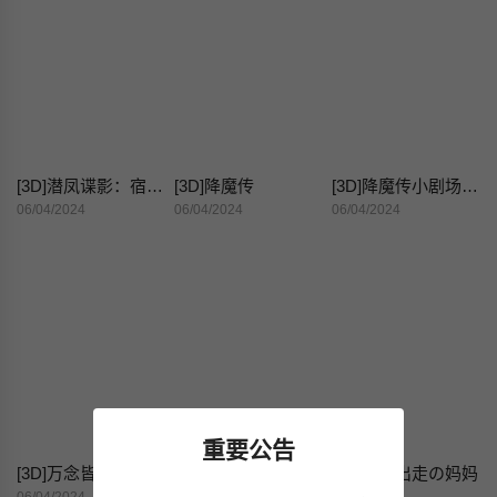
[3D]潜凤谍影：宿命之战
[3D]降魔传
[3D]降魔传小剧场一发入魂
06/04/2024
06/04/2024
06/04/2024
重要公告
[3D]万念皆灰珈蓝之殇
[3D]暴露女友小月
[3D]离家出走の妈妈