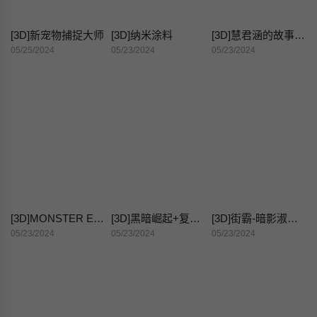
[3D]新宠物捕捉大师
[3D]纳米涂料
[3D]慧君涵的故事+葬礼前尸体的准备
05/25/2024
05/23/2024
05/23/2024
[3D]MONSTER EATER(食人怪)
[3D]黑暗崛起+复仇者联盟+毒液的收藏v2
[3D]街霸-暗影淑女01-03(完)
05/23/2024
05/23/2024
05/23/2024