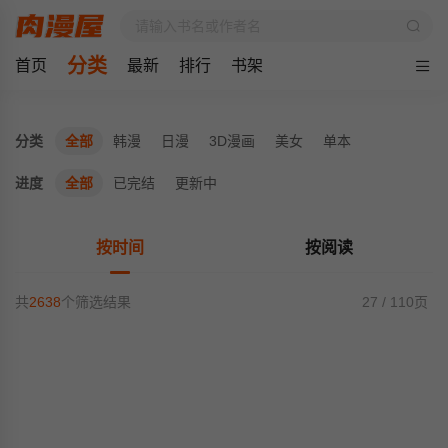
分类
首页
最新
排行
书架
分类
全部
韩漫
日漫
3D漫画
美女
单本
进度
全部
已完结
更新中
按时间
按阅读
共
2638
个筛选结果
27 / 110页