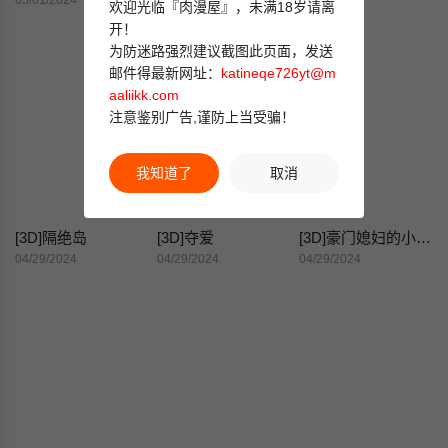
05/01/2024
05/01/2024
04/29/2024
欢迎光临『肉漫屋』，未满18岁请离
开！
为防迷路强烈建议截图此页面，发送
邮件得最新网址：
katineqe726yt@m
aaliikk.com
注意鉴别广告,谨防上当受骗！
我知道了
取消
[3D]隔绝岛
[3D]夺爱
[3D]豪门媳妇的小秘密
04/29/2024
04/29/2024
04/29/2024