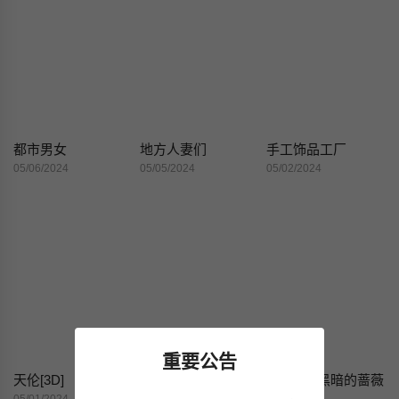
都市男女
地方人妻们
手工饰品工厂
05/06/2024
05/05/2024
05/02/2024
重要公告
天伦[3D]
绝妻赵雪妍[3D]
[3D]堕入黑暗的蔷薇