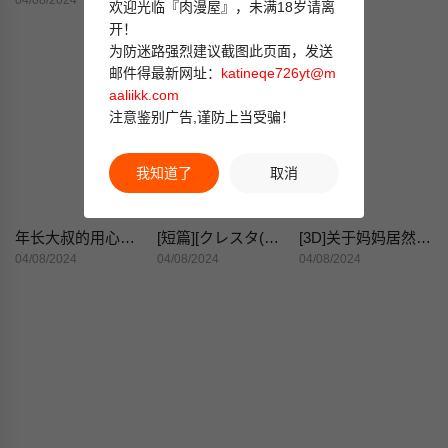
04/08/2024
04/08/2024
04/08/2024
欢迎光临『肉漫屋』，未满18岁请离
开！
为防迷路强烈建议截图此页面，发送
邮件得最新网址：
katineqe726yt@m
aaliikk.com
注意鉴别广告,谨防上当受骗！
我知道了
取消
年长大叔的用心爱爱
[短篇][クレスタ(呉マサヒロ)]女学校で男ひとりなので校则で性欲のはけ口にされる日常2时限目(オリジナル)
[3D]关于妈妈居然是丝袜足交技师这件事
04/08/2024
04/08/2024
04/08/2024