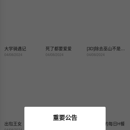
大学骑遇记
死了都要爱爱
[3D]除去巫山不是云[艷母]
04/08/2024
04/08/2024
04/08/2024
重要公告
出包王女
她的心声
女生宿舍的每日H餐