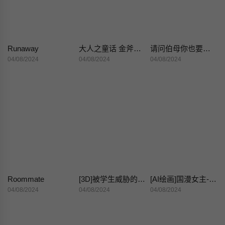
Runaway
大人之童话 金斧头银斧头
请问伯母你也要跟我的大鸡鸡做爱吗？
04/08/2024
04/08/2024
04/08/2024
Roommate
[3D]被学生威胁的丝袜老师李若雪
[AI绘画]国漫女主-阿七.蔷薇.高瑶.小舞.云曦.应天王后.美杜莎
04/08/2024
04/08/2024
04/08/2024