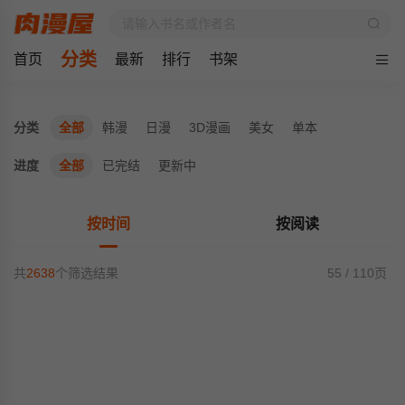
分类
首页
最新
排行
书架
分类
全部
韩漫
日漫
3D漫画
美女
单本
进度
全部
已完结
更新中
按时间
按阅读
共
2638
个筛选结果
55 / 110页