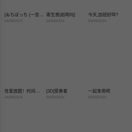
[ゐちぼっち (一宫夕羽)] ずっと好きだった巨乳幼驯染が不良达に弄ばれた七日间 中 [中国翻訳] [DL版]
寄生兽[岩明均]
今天,加班好咩?
04/08/2024
04/08/2024
04/08/2024
性爱放题！时间停止后把泳装美女随便干
[3D]受害者
一起享用吧
04/08/2024
04/08/2024
04/08/2024