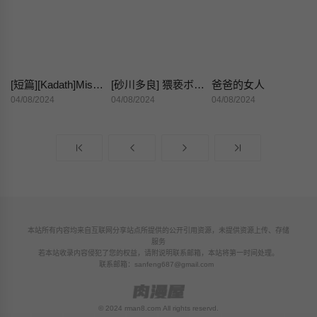
[短篇][Kadath]MisplacedVirtues|放浪形骸
[砂川多良] 猥亵ボックス [中国翻訳] [DL版]
爸爸的女人
04/08/2024
04/08/2024
04/08/2024
本站所有内容均来自互联网分享站点所提供的公开引用资源，未提供资源上传、存储
服务
若本站收录内容侵犯了您的权益，请附说明联系邮箱，本站将第一时间处理。
联系邮箱：
sanfeng687@gmail.com
© 2024 rman8.com All rights reservd.