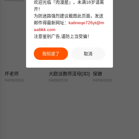
04/08/2024
04/08/2024
04/08/2024
欢迎光临『肉漫屋』，未满18岁请离
开！
为防迷路强烈建议截图此页面，发送
邮件得最新网址：
katineqe726yt@m
aaliikk.com
注意鉴别广告,谨防上当受骗！
我知道了
取消
坏老师
大欧派教师淫母[3D]
保镳
04/08/2024
04/08/2024
04/08/2024