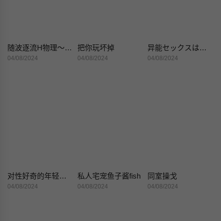
随波逐流H物理～不小心插入了被泳池波浪漂来的女生
把你玩坏掉
异能セックスは日常のなかに[DL版]
04/08/2024
04/08/2024
04/08/2024
对性好奇的年轻巨乳母狗就是先到先干的啦
私人宅宠鱼子酱fish
同室操戈
04/08/2024
04/08/2024
04/08/2024