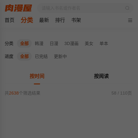
分类
首页
最新
排行
书架
分类
全部
韩漫
日漫
3D漫画
美女
单本
进度
全部
已完结
更新中
按时间
按阅读
共
2638
个筛选结果
58 / 110页