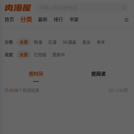
分类
首页
最新
排行
书架
分类
全部
韩漫
日漫
3D漫画
美女
单本
进度
全部
已完结
更新中
按时间
按阅读
共
2638
个筛选结果
10 / 110页